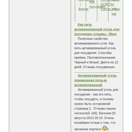
для
|
ХУДЕТЬ!
-
похудения
Форум
TutVse.Info
отзывы,
как
Как пить
активированный уголь для
похудения, отзывы - Wom
Полезные свойства
активированного угля. Как
пить активированный уголь
для похудения. Способы
приёма. Противопоказания.
Черный и белый. Диета на 12
дней. Отзывы похудевших.
Активированный уголь
применение польза
активированный
Активированный уголь для
похудения - как его пить,
чтобы похудеть, и почему
нужно быть осторожной
страница 2. Отзывы наших
читателей: (69). Евгения:20
августа 2013 20:14. Очень
позабавил отзыв о том, что
организм портися
)