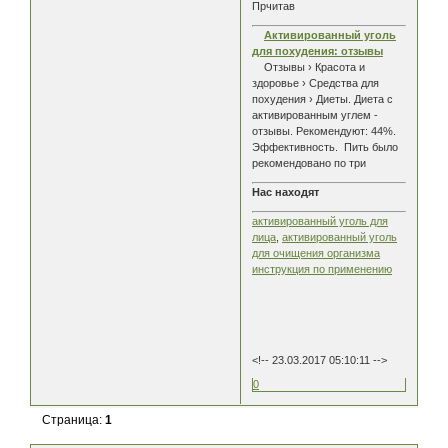
Прчитав
Активированный уголь
для похудения: отзывы
Отзывы › Красота и
здоровье › Средства для
похудения › Диеты. Диета с
активированным углем -
отзывы. Рекомендуют: 44%.
Эффективность. Пить было
рекомендовано по три
Нас находят
активированный уголь для
лица
,
активированный уголь
для очищения организма
инструкция по применению
<!-- 23.03.2017 05:10:11 -->
0
Страница:
1