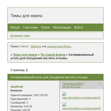
Темы для компа
Форум
Участники
Поиск
Регистрация
Войти
Активные темы
Привет, Гость!
Войдите
или
зарегистрируйтесь
.
»
Темы для компа
»
Тестовый форум
»
Активированный
уголь для похудения как пить отзывы
Страница:
1
Активированный уголь для похудения как пить отзывы
Поделиться
2017-
1
oladimeji
03-23 08:10:22
Новичок
Зарегистрирован
: 2017-03-20
Приглашений:
0
Сообщений:
2
Уважение:
[+0/-0]
Позитив:
[+0/-0]