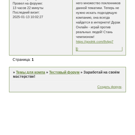
него множество поклонников
Провел на форуме:
13 часов 22 минуты
данной тематики. Теперь не
Последний визит:
нужно искать подходящую
2025-01-13 10:02:27
компанию, она всегда
найдется в интернете! Дурак
Онлайн - играй против
реальных людей! Стань
чемпионом!
https://goolnk.com/8vlpg7
0
Страница:
1
»
Темы для компа
»
Тестовый форум
»
Заработай на своём
мастерстве!
Создать форум
.