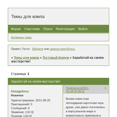
Темы для компа
Форум
Участники
Поиск
Регистрация
Войти
Активные темы
Привет, Гость!
Войдите
или
зарегистрируйтесь
.
»
Темы для компа
»
Тестовый форум
»
Заработай на своём
мастерстве!
Страница:
1
Заработай на своём мастерстве!
Поделиться
2021-
1
fomqgotnvu
10-28 04:48:11
Новичок
Всеми известная
Зарегистрирован
: 2021-08-25
легендарная карточная игра
Приглашений:
0
дурак, уже давно поселилась
Сообщений:
8
в виртуальном мире и
Уважение:
[+0/-0]
моментально привлекла в
Позитив:
[+0/-0]