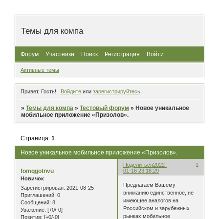
Темы для компа
Форум
Участники
Поиск
Регистрация
Войти
Активные темы
Привет, Гость!
Войдите
или
зарегистрируйтесь
.
»
Темы для компа
»
Тестовый форум
»
Новое уникальное
мобильное приложение «Призолов».
Страница:
1
Новое уникальное мобильное приложение «Призолов».
Поделиться
2022-
1
fomqgotnvu
01-16 23:18:29
Новичок
Предлагаем Вашему
Зарегистрирован
: 2021-08-25
вниманию единственное, не
Приглашений:
0
имеющее аналогов на
Сообщений:
8
Российском и зарубежных
Уважение:
[+0/-0]
рынках мобильное
Позитив:
[+0/-0]