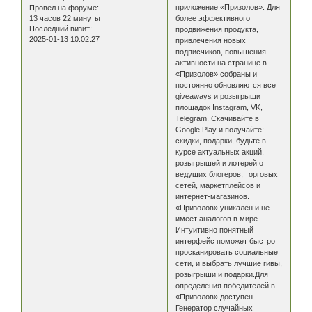
приложение «Призолов». Для
Провел на форуме:
13 часов 22 минуты
более эффективного
Последний визит:
продвижения продукта,
2025-01-13 10:02:27
привлечения новых
подписчиков, повышения
активности на странице в
«Призолов» собраны и
постоянно обновляются все
giveaways и розыгрыши
площадок Instagram, VK,
Telegram. Скачивайте в
Google Play и получайте:
скидки, подарки, будьте в
курсе актуальных акций,
розыгрышей и лотерей от
ведущих блогеров, торговых
сетей, маркетплейсов и
интернет-магазинов.
«Призолов» уникален и не
имеет аналогов в мире.
Интуитивно понятный
интерфейс поможет быстро
просканировать социальные
сети, и выбрать лучшие гивы,
розыгрыши и подарки.Для
определения победителей в
«Призолов» доступен
Генератор случайных