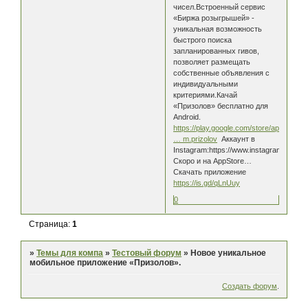
чисел.Встроенный сервис
«Биржа розыгрышей» -
уникальная возможность
быстрого поиска
запланированных гивов,
позволяет размещать
собственные объявления с
индивидуальными
критериями.Качай
«Призолов» бесплатно для
Android.
https://play.google.com/store/apps/deta
… m.prizolov
Аккаунт в
Instagram:https://www.instagram.com/pr
Скоро и на AppStore…
Скачать приложение
https://is.gd/qLnUuy
0
Страница:
1
»
Темы для компа
»
Тестовый форум
»
Новое уникальное
мобильное приложение «Призолов».
Создать форум
.