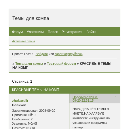
Темы для компа
Форум
Участники
Поиск
Регистрация
Войти
Активные темы
Привет, Гость!
Войдите
или
зарегистрируйтесь
.
»
Темы для компа
»
Тестовый форум
»
КРАСИВЫЕ ТЕМЫ
НА КОМП
Страница:
1
КРАСИВЫЕ ТЕМЫ НА КОМП
Поделиться
2008-
1
zhekarulit
09-20 22:31:15
Новичок
НАРОД,НАШЁЛ ТЕМЫ В
Зарегистрирован
: 2008-09-20
ИНЕТЕ,НА ХАЛЯВУ.В
Приглашений:
0
комплекте инструкция по
Сообщений:
2
установке и программа-
Уважение:
[+0/-0]
патчер:
Позитив:
[+0/-0]