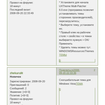
* Установите для начала
Провел на форуме:
18 минут
UXTheme Multi-Patcher
Последний визит:
6.0.exe (программа позволит
2008-09-20 22:33:49
устанавливать темы
сторонних производителей),
перезагрузитесь;
* Выберете тему, установите
ее;
* Правый клик на рабочем
столе > свойства > в темах
выбираете нужную > OK/
Применить
* Удалить темы можно тут:
WINDOWSResourcesThemes
ТЕМЫ
0
Поделиться
2008-
2
zhekarulit
09-20 22:33:36
Новичок
Сногшибательая тема для
Зарегистрирован
: 2008-09-20
Windows Vista
ТЕМА
Приглашений:
0
Сообщений:
2
0
Уважение:
[+0/-0]
Позитив:
[+0/-0]
Провел на форуме:
18 минут