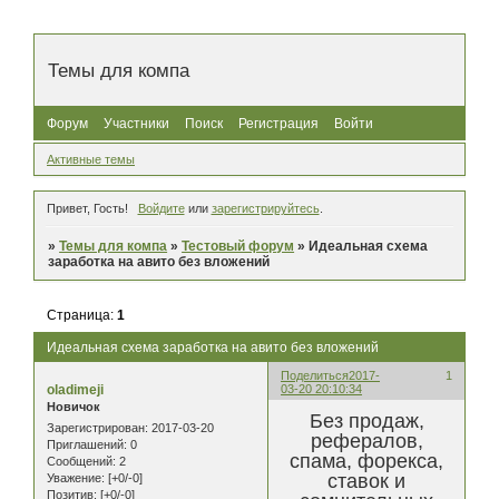
Темы для компа
Форум
Участники
Поиск
Регистрация
Войти
Активные темы
Привет, Гость!
Войдите
или
зарегистрируйтесь
.
»
Темы для компа
»
Тестовый форум
»
Идеальная схема
заработка на авито без вложений
Страница:
1
Идеальная схема заработка на авито без вложений
Поделиться
2017-
1
oladimeji
03-20 20:10:34
Новичок
Без продаж,
Зарегистрирован
: 2017-03-20
рефералов,
Приглашений:
0
спама, форекса,
Сообщений:
2
ставок и
Уважение:
[+0/-0]
Позитив:
[+0/-0]