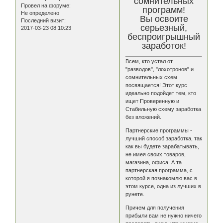
сомнительных
Провел на форуме:
программ!
Не определено
Вы освоите
Последний визит:
серьезный,
2017-03-23 08:10:23
беспроигрышный
заработок!
Всем, кто устал от
"разводов", "лохотронов" и
сомнительных схем
посвящается! Этот курс
идеально подойдет тем, кто
ищет Проверенную и
Стабильную схему заработка
без вложений.
Партнерские программы -
лучший способ заработка, так
как вы будете зарабатывать,
не имея своих товаров,
магазина, офиса. А та
партнерская программа, с
которой я познакомлю вас в
этом курсе, одна из лучших в
рунете.
Причем для получения
прибыли вам не нужно ничего